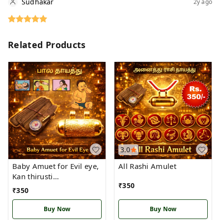
Sudhakar
2y ago
Related Products
3.0
Baby Amuet for Evil eye,
All Rashi Amulet
Kan thirusti
₹
350
(Nazar)Amulet
₹
350
Buy Now
Buy Now