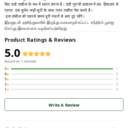
लिए उन्हें ताबीज के रूप में धारण करना है। श्री गुरुजी आश्रम में हम हिमालय से
प्राप्त एक दुर्लभ जड़ी-बूटी के साथ नज़र ताबीज पेश करते हैं।
इस ताबीज को पहनते समय बुरी नज़रों से आप दूर रहेंगे।
இதனுடன் ஹரித்துவாரில் இருந்து வரவழைக்கப்பட்ட எந்திரம் பூஜை
செய்து இலவசமாக வழங்கப்படுகிறது
Product Ratings & Reviews
5.0
Based on
1
reviews
5
1
4
0
3
0
2
0
1
0
Write A Review