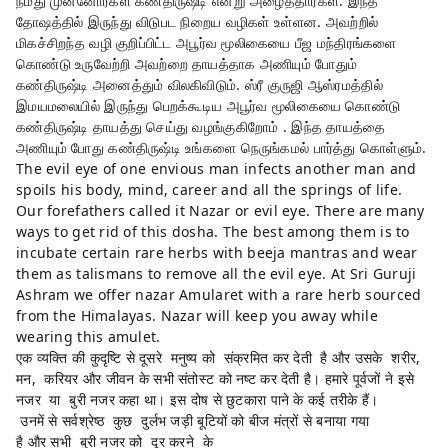
நமது முன்னோர்கள் கண்திருஷ்டி என்று அழைத்தார்கள். இந்த
தோஷத்தில் இருந்து விடுபட நிறைய வழிகள் உள்ளன. அவற்றில்
மிகச்சிறந்த வழி குறிப்பிட்ட அபூர்வ மூலிகையை பீஜ மந்திரங்களை
கொண்டு உருவேற்றி அவற்றை தாயத்தாக அணியும் போதும்
கண்திருஷ்டி அனைத்தும் விலகிவிடும். ஸ்ரீ குருஜி ஆஸ்ரமத்தில்
இமயமலையில் இருந்து பெறக்கூடிய அபூர்வ மூலிகையை கொண்டு
கண்திருஷ்டி தாயத்து செய்து வழங்குகிறோம் . இந்த தாயத்தை
அணியும் போது கண்திருஷ்டி உங்களை நெருங்கமல் பார்த்து கொள்ளும்.
The evil eye of one envious man infects another man and
spoils his body, mind, career and all the springs of life.
Our forefathers called it Nazar or evil eye. There are many
ways to get rid of this dosha. The best among them is to
incubate certain rare herbs with beeja mantras and wear
them as talismans to remove all the evil eye. At Sri Guruji
Ashram we offer nazar Amularet with a rare herb sourced
from the Himalayas. Nazar will keep you away while
wearing this amulet.
एक व्यक्ति की कुदृष्टि से दूसरे मनुष्य को संक्रमित कर देती है और उसके शरीर,
मन, करियर और जीवन के सभी संतोस्ट को नष्ट कर देती है। हमारे पूर्वजों ने इसे
नजर या बुरी नजर कहा था। इस दोष से छुटकारा पाने के कई तरीके हैं।
उनमें से सर्वश्रेष्ठ कुछ दुर्लभ जड़ी बूटियों को बीज मंत्रों से बनाया गया
है और सभी बुरी नजर को दूर करने के