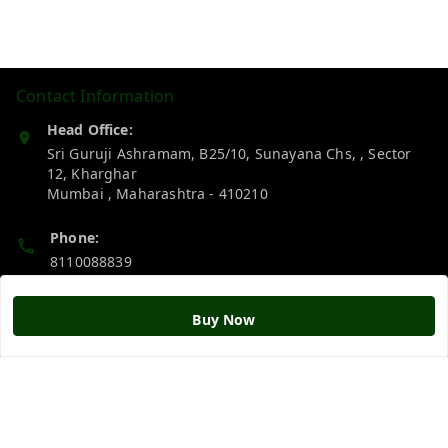
Contact Information
Head Office:
Sri Guruji Ashramam, B25/10, Sunayana Chs, , Sector
12, Kharghar
Mumbai
,
Maharashtra
-
410210
Phone:
8110088839
Email:
Buy Now
srigurujistore@gmail.com
Policy Information
Quick Links
Payment Policy
Home