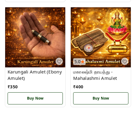
5.0
Karungali Amulet (Ebony
மகாலஷ்மி தாயத்து -
Amulet)
Mahalashmi Amulet
₹
350
₹
400
Buy Now
Buy Now