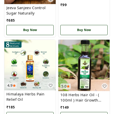
₹
99
Jeeva Sanjeev Control
Sugar Naturally
₹
685
Buy Now
Buy Now
4.9
5.0
Himalaya Herbs Pain
108 Herbs Hair Oil - (
Relief Oil
100ml ) Hair Growth
/108 மூலிகைகள் முடி
₹
185
₹
149
எண்ணெய் - முடி வளர்ச்சி