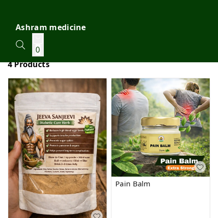
Ashram medicine
0
4 Products
Pain Balm