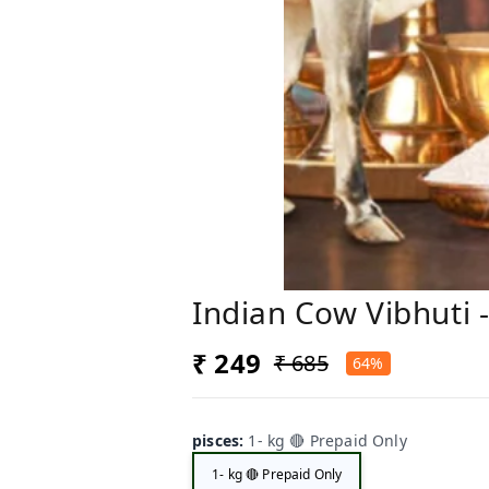
Indian Cow Vibhuti - 
₹ 249
₹ 685
64%
pisces
:
1- kg 🔴 Prepaid Only
1- kg 🔴 Prepaid Only